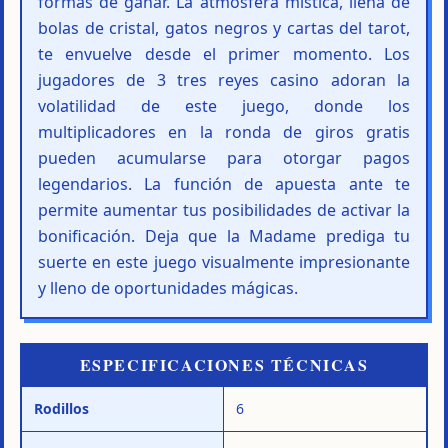
formas de ganar. La atmósfera mística, llena de
bolas de cristal, gatos negros y cartas del tarot,
te envuelve desde el primer momento. Los
jugadores de 3 tres reyes casino adoran la
volatilidad de este juego, donde los
multiplicadores en la ronda de giros gratis
pueden acumularse para otorgar pagos
legendarios. La función de apuesta ante te
permite aumentar tus posibilidades de activar la
bonificación. Deja que la Madame prediga tu
suerte en este juego visualmente impresionante
y lleno de oportunidades mágicas.
ESPECIFICACIONES TÉCNICAS
Rodillos
6