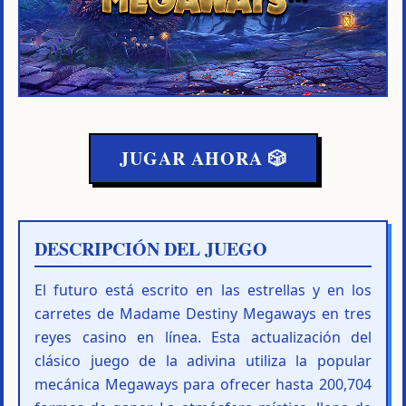
JUGAR AHORA 🎲
DESCRIPCIÓN DEL JUEGO
El futuro está escrito en las estrellas y en los
carretes de Madame Destiny Megaways en tres
reyes casino en línea. Esta actualización del
clásico juego de la adivina utiliza la popular
mecánica Megaways para ofrecer hasta 200,704