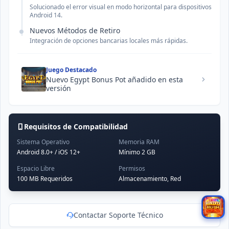
Solucionado el error visual en modo horizontal para dispositivos
Android 14.
Nuevos Métodos de Retiro
Integración de opciones bancarias locales más rápidas.
Juego Destacado
Nuevo Egypt Bonus Pot añadido en esta
versión
Requisitos de Compatibilidad
Sistema Operativo
Memoria RAM
Android 8.0+ / iOS 12+
Mínimo 2 GB
Espacio Libre
Permisos
100 MB Requeridos
Almacenamiento, Red
Contactar Soporte Técnico