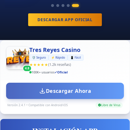
DESCARGAR APP OFICIAL
Tres Reyes Casino
🛡️ Seguro
⚡ Rápido
📱 Fácil
★
★
★
★
★
(1.2k reseñas)
4.8
100K+ usuarios
✓
Oficial
Descargar Ahora
Versión 2.4.1 • Compatible con Android/iOS
Libre de Virus