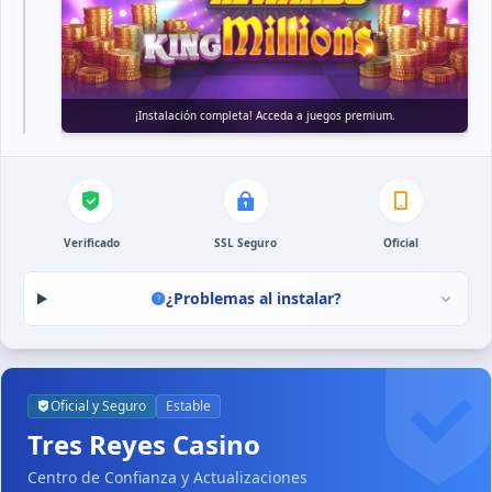
¡Instalación completa! Acceda a juegos premium.
Verificado
SSL Seguro
Oficial
¿Problemas al instalar?
Oficial y Seguro
Estable
Tres Reyes Casino
Centro de Confianza y Actualizaciones