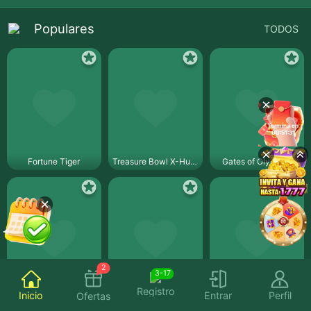
¡Bono VIP de hasta
170,000!
Populares
TODOS
🎁 ¡Invita y gana más de MXN
1,000 + 1.5%
de comisión por ap
🔥 ¡La suerte se une con la habilidad! Juega en
Chido77.mx
y c
🚀 ¡Recarga hoy y reclama al instante tu bono extra del
300%
!
Termina en
00:51:31
Fortune Tiger
Treasure Bowl X-Huge
Gates of Olympus
2
3-17
Registro
Fortune Ox
Fortune Rabbit
Sugar Rush 1000
Inicio
Entrar
Perfil
Ofertas